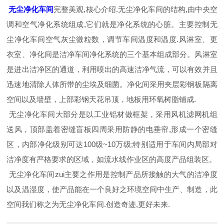
无尘净化车间
完整美观,核心介绍.无尘净化车间的结构,由中央空
调和空气净化系统组成,它们就是净化系统的心脏。主要控制无
尘净化车间空气灰尘微粒数，调节车间温度和温度.风淋室、更
衣室、净化间是洁净车间净化系统的三个基本组成部分。风淋室
是进出洁净区的通道，利用喷出的高速洁净气流，可以有效并且
迅速地清除人体所带的尘埃及细菌。净化间采用夹层彩钢板隔离
空间以及墙壁，上部彩钢天花吊顶，地板用环氧树脂铺成.
无尘净化车间大部分是以工业铝材做框架，采用风机滤网机组
送风，顶部盖着密缝盲板四周采用防静的电垂帘,形成一个密缝
区，内部净化级别可达100级~10万级;特别适用于车间内局部对
洁净度有严格要求的区域，如流水线作业区的高度产品组装区。
无尘净化车间zui主要之作用是控制产品所接触的大气的洁净度
以及温湿度，使产品能在一个良好之环境空间中生产、制造，此
空间我们称之为无尘净化车间.创造奇迹,更好未来.