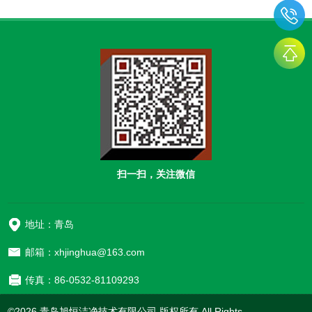
品质量和安全的主要因素之一。风淋室通过高
化车间究竟适合用在哪些场合呢？一、食品加
速洁净空气吹淋，能够有效去除人员和物料
工与生产环节食品无尘净化车间在食品加工与
表...
生产环节中的应用极为广泛。无论是肉类加
工、果蔬保鲜，还是烘焙食品、饮料生产，无
尘净化车间都能为食品提供一个清洁、无污染
的生产环境。例如，在肉类加工车间，无尘环
境可以有效减少细菌和微生物的滋生，确保肉
类...
扫一扫，关注微信
地址：青岛
邮箱：xhjinghua@163.com
传真：86-0532-81109293
©2026 青岛旭恒洁净技术有限公司 版权所有 All Rights