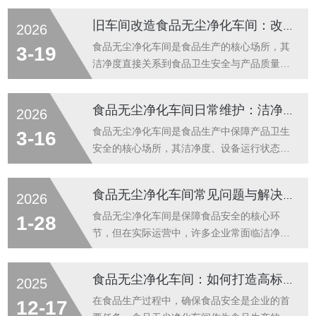
循环系统的高效性，直接决定净化车间的环境
旧车间改造食品无尘净化车间：改造流程、注意事项与达标技巧
2026
质量与生产安全性。它通过物理吹扫与气流循
环的协同作用，清除人员、物料表面附着的尘
食品无尘净化车间是食品生产的核心场所，其
3-19
埃颗粒，同时形成气闸隔离，防止未净化空气
洁净度直接关系到食品卫生安全与产品质量，
侵入，广泛应用于制药、电子、食品等对洁净
可有效避免粉尘、微生物、杂质等污染，保障
度有严苛要求的领域。风淋室的结构设计以“密
食品符合国家卫生标准。随着食品行业合规要
食品无尘净化车间日常维护：洁净度检测、设备保养与运行管理
2026
封隔离、全面吹扫、便捷运维”为核心，整体采
求的不断提高，许多老旧生产车间需改造为无
用密闭式箱体结构，兼顾实用性与密封性。箱
尘净化车间，以适配现代化食品生产需求。旧
食品无尘净化车间是食品生产中保障产品卫生
3-16
体材质选用耐腐蚀、易清洁的材料，有效...
车间改造不同于新建车间，需兼顾原有建筑结
安全的核心场所，其洁净度、设备运行状态直
构、设备布局与净化标准，掌握科学的改造流
接关系到食品质量，可有效规避粉尘、微生物
程、关键注意事项及达标技巧，是确保改造顺
污染，防范食品变质、不合格等问题。日常维
食品无尘净化车间常见问题与解决方案：洁净度不达标、霉菌滋生等
2026
利完成、满足生产与合规要求的核心前提。旧
护作为维持车间洁净水平、保障生产连续稳定
车间改造食品无尘净化车间需遵循标准化流
的关键环节，需围绕洁净度检测、设备保养、
食品无尘净化车间是保障食品安全的核心环
1-28
程，循序渐进推进，确保改造质量与效率，核
运行管理三大核心展开，遵循标准化、常态化
节，但在实际运营中，许多企业常面临洁净度
心...
原则，杜绝违规操作。本文将详细拆解各环节
不达标、霉菌滋生等棘手问题。这些问题不仅
维护要点，为食品生产企业提供可落地的日常
影响产品质量，更可能带来严重的食品安全隐
食品无尘净化车间：如何打造高标准的食品安全环境
2025
维护指南，助力守住食品卫生安全底线。洁净
患。本文将深入分析这些常见问题的成因，并
度检测是日常维护的基础，核心是实时监控车
提供切实可行的解决方案。洁净度不达标：根
在食品生产过程中，确保食品安全是企业的首
12-17