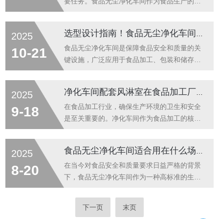
间内粉尘颗粒、微生物含量，确保符合食品
源与对策洁净度不达标是净化车间最常见的困
要任务。食品无尘净化车间作为食品生产的重
生...
扰。首要原因在于过滤系统失效。高效过滤器
要场所，其设计和管理对于保障食品质量、防
使用时间过长未及时更换，或安装密封不严，
止污染具有至关重要的作用。打造高标准的食
选型设计指南！食品无尘净化车间：洁净等级、温湿度、通风系统配置解析
2025
都会导致尘埃粒子穿透屏障进入生产区域。此
品无尘净化车间，不仅有助于提升产品质量，
外，人员流动管理混乱也是重要因素。未经规
还能增强消费者对品牌的信任。以下是构建食
食品无尘净化车间是保障食品安全和质量的关
10-21
范培训的员工违反更衣程序，或在不适当的位
品无尘净化车间的几个关键要点。一、合理的
键设施，广泛应用于食品加工、包装和储存等
置...
车间布局食品无尘净化车间的布局应遵循从清
环节。一个设计合理的净化车间能够有效控制
洁区到非清洁区的单向流动原则，避免交叉污
微生物和污染物的含量，确保食品在生产过程
净化车间配套风淋室在食品加工厂的应用
2025
染。车间应分为多个功能区域，如原料预处理
中的卫生安全。本文将从洁净等级、温湿度控
区、加工区、包装区和成品储存区。每个区域
制和通风系统配置三个方面，解析它的选型设
在食品加工行业，确保生产环境的卫生和安全
9-18
的清洁度要求不同，通过合理的布局和隔离
计要点，帮助用户更好地进行车间规划。一、
是至关重要的。净化车间作为食品加工的核心
措...
洁净等级：确保食品安全的核心指标洁净等级
区域，其环境质量直接影响产品的质量和安全
是食品无尘净化车间的核心指标，它决定了车
性。风淋室作为净化车间的重要配套设备，通
食品无尘净化车间适合用在什么场合？
2025
间内空气的洁净程度。洁净等级越高，车间内
过高效的空气过滤和吹淋功能，有效减少人员
的微生物和颗粒物含量越低，食品的安全性越
和物料进入车间时携带的灰尘和微生物，从而
在当今对食品安全和质量要求日益严格的背景
8-20
高。食品无尘净化车间的洁净等级通常根据
保障食品加工过程的卫生和安全。本文将探讨
下，食品无尘净化车间作为一种高标准的生产
食...
风淋室在食品加工厂净化车间中的具体应用及
环境，正逐渐成为食品行业的重要组成部分。
其重要性。风淋室的作用减少灰尘和微生物的
它不仅能够有效保障食品的卫生安全，还能提
下一页
末页
带入食品加工过程中，灰尘和微生物是影响产
升食品的品质和生产效率。那么，食品无尘净