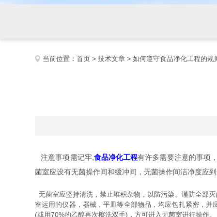
当前位置：
首页
>
技术文章
> 如何遵守食品净化工程的规
注意事项需记牢,
食品净化工程
有许多需要注意的事项，
菌室应设有无菌操作间和缓冲间，无菌操作间洁净度应到达10
无菌室应坚持清洗，禁止堆积杂物，以防污染。谨防全部灭
室运用的仪器，器械，平皿等全部物品，均应包扎紧密，并
(或用70%的乙醇再次擦洗双手)，方可进入无菌室进行操作。