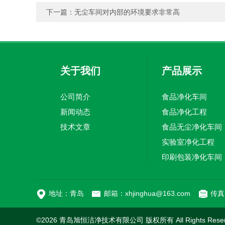
下一篇：
无尘车间对内部的环境要求非常高
关于我们
产品展示
公司简介
食品净化车间
新闻动态
食品净化工程
技术文章
食品无尘净化车间
实验室净化工程
印刷包装净化车间
地址：青岛
邮箱：xhjinghua@163.com
传真：
©2026 青岛旭恒洁净技术有限公司 版权所有 All Rights Rese