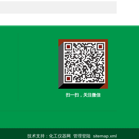
扫一扫，关注微信
技术支持：
化工仪器网
管理登陆
sitemap.xml