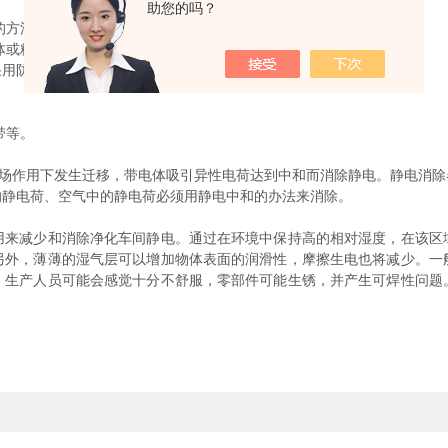
助您的吗？
的方法。
体或粉体管道应采取防静电接地措施。
采用防静电装饰，可以抑制尘埃的带电吸附。
带等。
场作用下发生迁移，带电体吸引异性电荷达到中和而消除静电。静电消除
的静电荷、空气中的静电荷必须用静电中和的办法来消除。
减少和消除净化车间静电。通过在环境中保持高的相对湿度，在该区
另外，薄薄的湿气层可以增加物体表面的润滑性，摩擦生电也将减少。一
，生产人员可能会感觉十分不舒服，零部件可能生锈，并产生可焊性问题