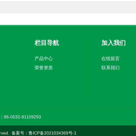
栏目导航
加入我们
产品中心
在线留言
荣誉资质
联系我们
86-0532-81109293
rved. 备案号：
鲁ICP备2021034369号-1