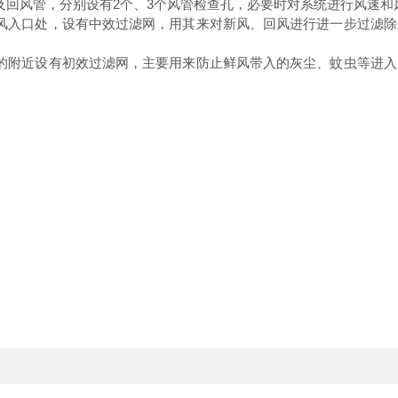
及回风管，分别设有2个、3个风管检查孔，必要时对系统进行风速
风入口处，设有中效过滤网，用其来对新风、回风进行进一步过滤
的附近设有初效过滤网，主要用来防止鲜风带入的灰尘、蚊虫等进