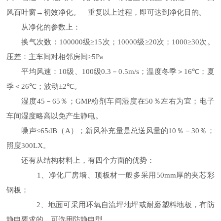
风百叶窗
→
初效净化。 重复以上过程，即可达到净化目的。
从净化的参数上
：
换气次数：
100000
级
≥15
次；
10000
级
≥20
次；
1000≥30
次。
压差：主车间对相邻房间
≥5Pa
平均风速：
10
级、
100
级
0.3
－
0.5m/s
；温度冬季＞
16℃
；夏
季＜
26℃
；波动
±2℃
。
湿度
45
－
65
％；
GMP
粉剂车间湿度在
50
％左右为宜；电子
车间湿度略高以免产生静电。
噪声
≤65dB
（
A
）；新风补充量是总送风量的
10
％－
30
％；
照度
300LX
。
还有从结构材料上，有四个方面的优势
：
1
、净化厂房墙、顶板材一般多采用
50mm
厚的夹芯彩
钢板；
2
、地面可采用环氧自流坪地坪或耐磨塑料地板，有防
。
静电要求的，可选用防静电型