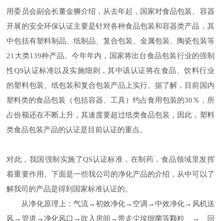
用委员会副会长董金狮介绍，从去年起，国家对食品包装、容器
开展的安全环保认证主要是针对各种食品包装和容器类产品，其
中包括有塑料制品、纸制品、复合包装、金属包装、陶瓷包装等
21
大类
139
种产品。今年年内，国家将出台食品包装行业的强制
性
QS
认证标准以及实施细则，其中该认证将在食品、饮料行业
的塑料包装、纸包装和复合包装产品上实行。据了解，目前国内
塑料类的食品包装
（
包括容器、工具
）
约占食用包装的
30
％，所
占份额还在不断上升，其速度要超过纸类食品包装，因此，塑料
类食品包装产品的认证是目前认证的重点。
对此，我国强制实施了QS认证标准，在制药，食品领域里发挥
着重要作用。下面是一些我公司的净化产品的介绍，从中可以了
解我司的产品是得到国家标准认证的。
从净化原理上
：
气流
→
初效净化
→
空调
→
中效净化
→
风机送
风
→
管道
→
净化风口
→
吹入房间
→
带走尘埃细菌等颗粒
→
回