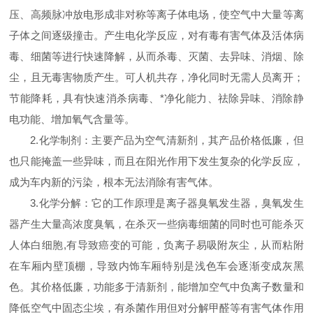
压、高频脉冲放电形成非对称等离子体电场，使空气中大量等离
子体之间逐级撞击。产生电化学反应，对有毒有害气体及活体病
毒、细菌等进行快速降解，从而杀毒、灭菌、去异味、消烟、除
尘，且无毒害物质产生。可人机共存，净化同时无需人员离开；
节能降耗，具有快速消杀病毒、*净化能力、祛除异味、消除静
电功能、增加氧气含量等。
2.化学制剂：主要产品为空气清新剂，其产品价格低廉，但
也只能掩盖一些异味，而且在阳光作用下发生复杂的化学反应，
成为车内新的污染，根本无法消除有害气体。
3.化学分解：它的工作原理是离子器臭氧发生器，臭氧发生
器产生大量高浓度臭氧，在杀灭一些病毒细菌的同时也可能杀灭
人体白细胞,有导致癌变的可能，负离子易吸附灰尘，从而粘附
在车厢内壁顶棚，导致内饰车厢特别是浅色车会逐渐变成灰黑
色。其价格低廉，功能多于清新剂，能增加空气中负离子数量和
降低空气中固态尘埃，有杀菌作用但对分解甲醛等有害气体作用