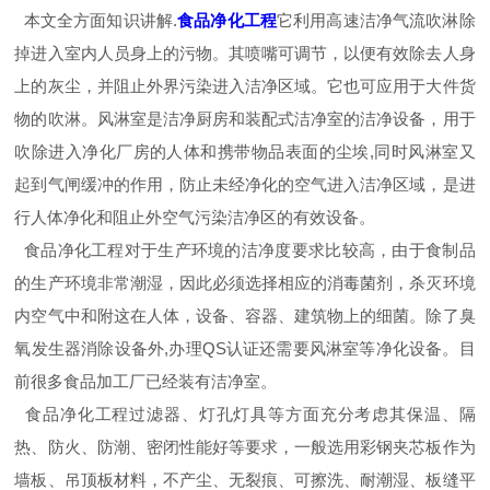
本文全方面知识讲解.
食品净化工程
它利用高速洁净气流吹淋除
掉进入室内人员身上的污物。其喷嘴可调节，以便有效除去人身
上的灰尘，并阻止外界污染进入洁净区域。它也可应用于大件货
物的吹淋。风淋室是洁净厨房和装配式洁净室的洁净设备，用于
吹除进入净化厂房的人体和携带物品表面的尘埃,同时风淋室又
起到气闸缓冲的作用，防止未经净化的空气进入洁净区域，是进
行人体净化和阻止外空气污染洁净区的有效设备。
食品净化工程对于生产环境的洁净度要求比较高，由于食制品
的生产环境非常潮湿，因此必须选择相应的消毒菌剂，杀灭环境
内空气中和附这在人体，设备、容器、建筑物上的细菌。除了臭
氧发生器消除设备外,办理QS认证还需要风淋室等净化设备。目
前很多食品加工厂已经装有洁净室。
食品净化工程过滤器、灯孔灯具等方面充分考虑其保温、隔
热、防火、防潮、密闭性能好等要求，一般选用彩钢夹芯板作为
墙板、吊顶板材料，不产尘、无裂痕、可擦洗、耐潮湿、板缝平