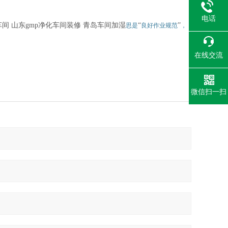
电话
车间
山东gmp
净化车间装修
青岛车间加湿
“
”
思是
良好作业规范
，
在线交流
微信扫一扫