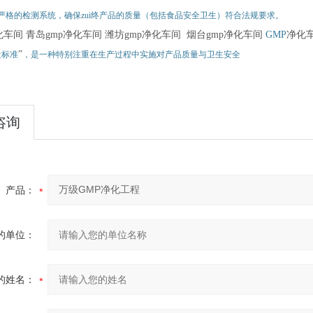
严格的检测系统，确保zui终产品的质量（包括食品安全卫生）符合法规要求。
化车间
青岛gmp
净化车间
潍坊gmp
净化车间
烟台gmp
净化车间
GMP
净化
”
造标准
，是一种特别注重在生产过程中实施对产品质量与卫生安全
咨询
产品：
的单位：
的姓名：