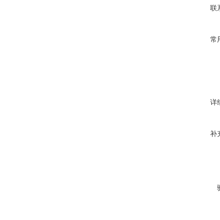
联
常
详
补