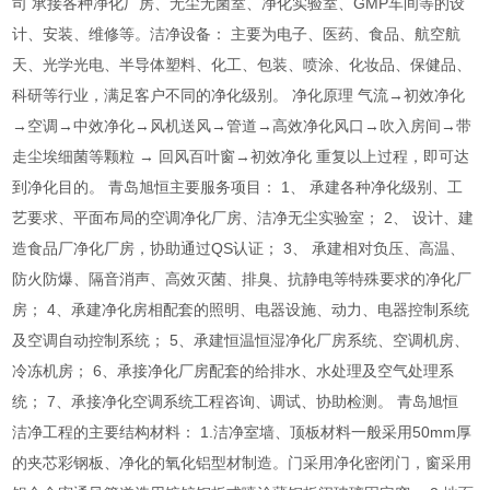
司 承接各种净化厂房、无尘无菌室、净化实验室、GMP车间等的设
计、安装、维修等。洁净设备： 主要为电子、医药、食品、航空航
天、光学光电、半导体塑料、化工、包装、喷涂、化妆品、保健品、
科研等行业，满足客户不同的净化级别。 净化原理 气流→初效净化
→空调→中效净化→风机送风→管道→高效净化风口→吹入房间→带
走尘埃细菌等颗粒 → 回风百叶窗→初效净化 重复以上过程，即可达
到净化目的。 青岛旭恒主要服务项目： 1、 承建各种净化级别、工
艺要求、平面布局的空调净化厂房、洁净无尘实验室； 2、 设计、建
造食品厂净化厂房，协助通过QS认证； 3、 承建相对负压、高温、
防火防爆、隔音消声、高效灭菌、排臭、抗静电等特殊要求的净化厂
房； 4、承建净化房相配套的照明、电器设施、动力、电器控制系统
及空调自动控制系统； 5、承建恒温恒湿净化厂房系统、空调机房、
冷冻机房； 6、承接净化厂房配套的给排水、水处理及空气处理系
统； 7、承接净化空调系统工程咨询、调试、协助检测。 青岛旭恒
洁净工程的主要结构材料： 1.洁净室墙、顶板材料一般采用50mm厚
的夹芯彩钢板、净化的氧化铝型材制造。门采用净化密闭门，窗采用