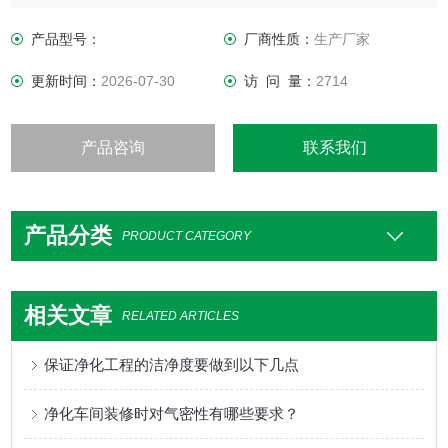
气条件如何变化，室内均具有维持原先所设定要求之洁净度、
温湿度及压力等性能。
产品型号：
厂商性质：
生产厂家
更新时间：
2026-07-30
访 问 量：
2714
产品咨询
联系我们
产品分类
PRODUCT CATEGORY
相关文章
RELATED ARTICLES
保证净化工程的洁净度要做到以下几点
净化车间装修时对气密性有哪些要求？