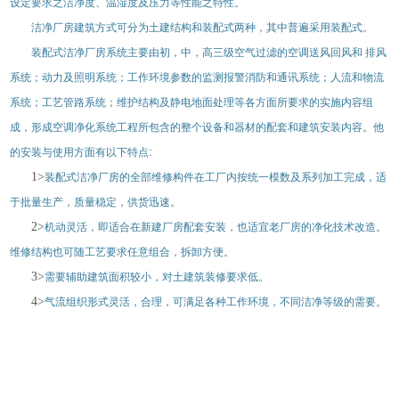
设定要求之洁净度、温湿度及压力等性能之特性。
洁净厂房建筑方式可分为土建结构和装配式两种，其中普遍采用装配式。
装配式洁净厂房系统主要由初，中，高三级空气过滤的空调送风回风和 排风
系统；动力及照明系统；工作环境参数的监测报警消防和通讯系统；人流和物流
系统；工艺管路系统；维护结构及静电地面处理等各方面所要求的实施内容组
成，形成空调净化系统工程所包含的整个设备和器材的配套和建筑安装内容。他
:
的安装与使用方面有以下特点
1>
装配式洁净厂房的全部维修构件在工厂内按统一模数及系列加工完成，适
于批量生产，质量稳定，供货迅速。
2>
机动灵活，即适合在新建厂房配套安装，也适宜老厂房的净化技术改造。
维修结构也可随工艺要求任意组合，拆卸方便。
3>
需要辅助建筑面积较小，对土建筑装修要求低。
4>
气流组织形式灵活，合理，可满足各种工作环境，不同洁净等级的需要。