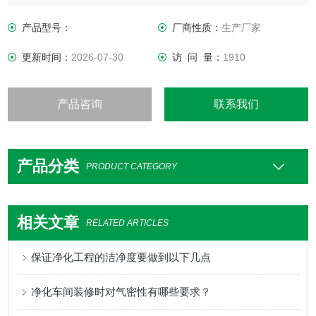
气条件如何变化，室内均具有维持原先所设定要求之洁净度、
温湿度及压力等性能。
产品型号：
厂商性质：
生产厂家
更新时间：
2026-07-30
访 问 量：
1910
产品咨询
联系我们
产品分类
PRODUCT CATEGORY
相关文章
RELATED ARTICLES
保证净化工程的洁净度要做到以下几点
净化车间装修时对气密性有哪些要求？