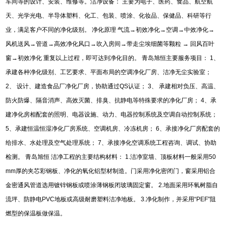
车间等的设计、安装、维修等。洁净设备：
主要为电子、医药、食品、航空航
天、光学光电、半导体塑料、化工、包装、喷涂、化妆品、保健品、科研等行
业，满足客户不同的净化级别。
净化原理
气流
→
初效净化
→
空调
→
中效净化
→
风机送风
→
管道
→
高效净化风口
→
吹入房间
→
带走尘埃细菌等颗粒
→
回风百叶
窗
→
初效净化
重复以上过程，即可达到净化目的。
青岛旭恒主要服务项目：
1
、
承建各种净化级别、工艺要求、平面布局的空调净化厂房、洁净无尘实验室；
2
、
设计、建造食品厂净化厂房，协助通过
QS
认证；
3
、
承建相对负压、高温、
防火防爆、隔音消声、高效灭菌、排臭、抗静电等特殊要求的净化厂房；
4
、承
建净化房相配套的照明、电器设施、动力、电器控制系统及空调自动控制系统；
5
、承建恒温恒湿净化厂房系统、空调机房、冷冻机房；
6
、承接净化厂房配套的
给排水、水处理及空气处理系统；
7
、承接净化空调系统工程咨询、调试、协助
检测。
青岛旭恒
洁净工程的主要结构材料：
1.
洁净室墙、顶板材料一般采用
50
mm
厚的夹芯彩钢板、净化的氧化铝型材制造。门采用净化密闭门，窗采用铝合
金密通风管道选用镀锌钢板或喷涂薄钢板闭玻璃固定窗。
2.
地面采用环氧树脂自
流坪、防静电
PVC
地板或高级耐磨塑料洁净地板。
3.
净化制作，并采用
“PEF”
阻
燃型的保温板做保温。