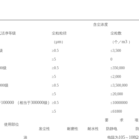
含尘浓度
气洁净等级
尘粒粒径
尘粒数
μm
m3
（
）
（个／
）
级
≥0.5
≤3,500
≥5
0
00
级
≥0.5
≤350,000
≥5
≤2,000
000
级
≥0.5
≤3,500,000
≥5
≤20,000
100000 （
300000
）
于
相当于
级
≥0.5
≤10000000
≥5
≤61800
要 求 
使用部位
发尘性
耐磨性
耐水性
防静电
105
108Ω
涂
电阻为
～