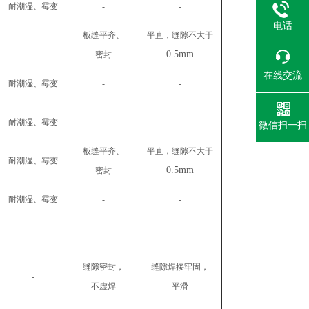
耐潮湿、霉变
-
-
电话
板缝平齐、
平直，缝隙不大于
-
0.5mm
密封
在线交流
耐潮湿、霉变
-
-
耐潮湿、霉变
-
-
微信扫一扫
板缝平齐、
平直，缝隙不大于
耐潮湿、霉变
0.5mm
密封
耐潮湿、霉变
-
-
-
-
-
缝隙密封，
缝隙焊接牢固，
-
不虚焊
平滑