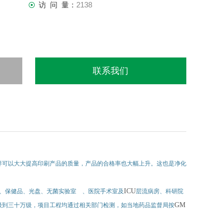
访 问 量：
2138
联系我们
样可以大大提高印刷产品的质量，产品的合格率也大幅上升。这也是净化
ICU
、保健品、光盘、无菌实验室 、医院手术室及
层流病房、科研院
GM
级到三十万级，项目工程均通过相关部门检测，如当地药品监督局按