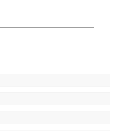
-
-
-