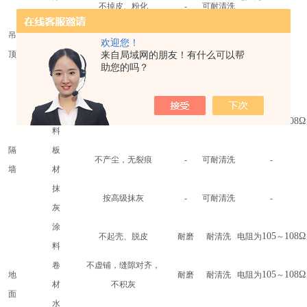
不掉皮、粉化
-
可耐清洗
料
吊
板
欢迎您！
不产尘，无裂痕
-
可擦洗
-
来自局域网的朋友！有什么可以帮
顶
材
助您的吗？
抹
按高级抹灰
-
耐潮湿
-
灰
涂
105
108Ω
不掉皮、粉化
-
可耐清洗
电阻为
～
料
隔
板
不产尘，无裂痕
-
可耐清洗
-
墙
材
抹
按高级抹灰
-
可耐清洗
-
灰
涂
105
108Ω
不起壳、脱皮
耐磨
耐清洗
电阻为
～
料
卷
不虚铺，缝隙对齐，
105
108Ω
地
耐磨
耐清洗
电阻为
～
材
不积灰
面
水