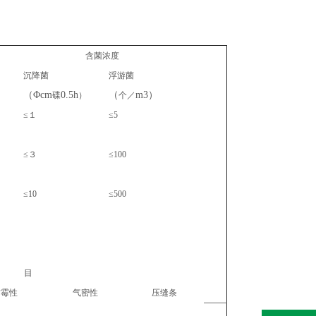
含菌浓度
沉降菌
浮游菌
（Φcm
0.5h
（
m3）
碟
）
个／
≤
１
≤5
≤
３
≤100
≤10
≤500
项 目
防霉性
气密性
压缝条