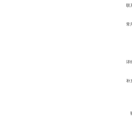
联
常
详
补