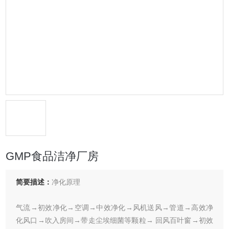
GMP食品洁净厂房
简要描述：
净化原理
气流→初效净化→空调→中效净化→风机送风→管道→高效净
化风口→吹入房间→带走尘埃细菌等颗粒→ 回风百叶窗→初效