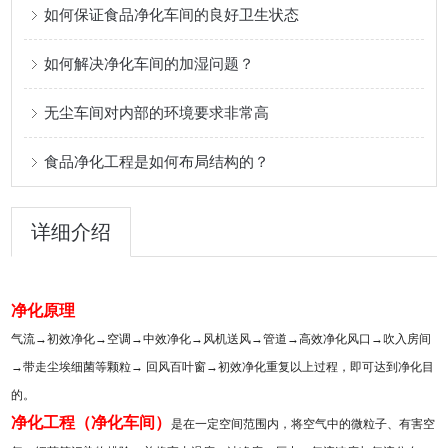
如何保证食品净化车间的良好卫生状态
如何解决净化车间的加湿问题？
无尘车间对内部的环境要求非常高
食品净化工程是如何布局结构的？
详细介绍
净化原理
气流
→
初效净化
→
空调
→
中效净化
→
风机送风
→
管道
→
高效净化风口
→
吹入房间
→
带走尘埃细菌等颗粒
→
回风百叶窗
→
初效净化重复以上过程，即可达到净化目
的。
净化工程
（
净化车间
）
是在一定空间范围内，将空气中的微粒子、有害空