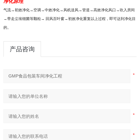
净化原理
气流
→
初效净化
→
空调
→
中效净化
→
风机送风
→
管道
→
高效净化风口
→
吹入房间
→
带走尘埃细菌等颗粒
→
回风百叶窗
→
初效净化重复以上过程，即可达到净化目
的。
产品咨询