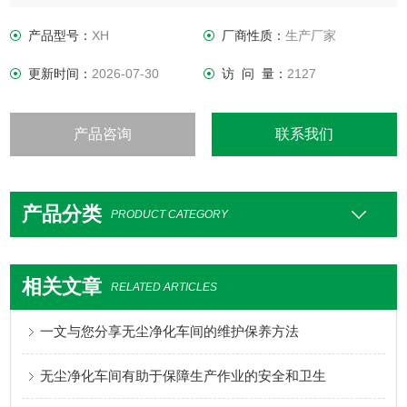
则的操作程序以控制空气悬浮微粒浓度，从而达到适当的微粒
洁净度级别。
产品型号：
XH
厂商性质：
生产厂家
更新时间：
2026-07-30
访 问 量：
2127
产品咨询
联系我们
产品分类
PRODUCT CATEGORY
相关文章
RELATED ARTICLES
一文与您分享无尘净化车间的维护保养方法
无尘净化车间有助于保障生产作业的安全和卫生