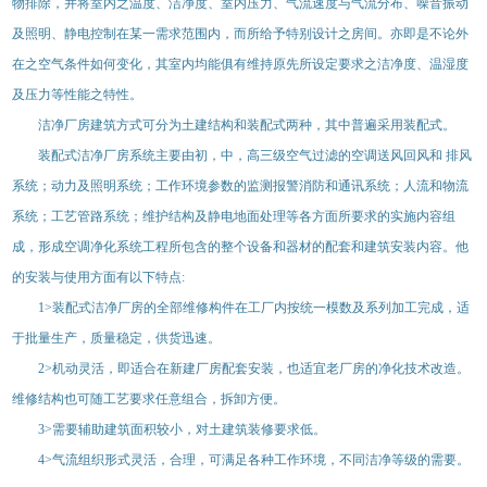
物排除，并将室内之温度、洁净度、室内压力、气流速度与气流分布、噪音振动
及照明、静电控制在某一需求范围内，而所给予特别设计之房间。亦即是不论外
在之空气条件如何变化，其室内均能俱有维持原先所设定要求之洁净度、温湿度
及压力等性能之特性。
洁净厂房建筑方式可分为土建结构和装配式两种，其中普遍采用装配式。
装配式洁净厂房系统主要由初，中，高三级空气过滤的空调送风回风和
排风
系统；动力及照明系统；工作环境参数的监测报警消防和通讯系统；人流和物流
系统；工艺管路系统；维护结构及静电地面处理等各方面所要求的实施内容组
成，形成空调净化系统工程所包含的整个设备和器材的配套和建筑安装内容。他
的安装与使用方面有以下特点
:
1>
装配式洁净厂房的全部维修构件在工厂内按统一模数及系列加工完成，适
于批量生产，质量稳定，供货迅速。
2>
机动灵活，即适合在新建厂房配套安装，也适宜老厂房的净化技术改造。
维修结构也可随工艺要求任意组合，拆卸方便。
3>
需要辅助建筑面积较小，对土建筑装修要求低。
4>
气流组织形式灵活，合理，可满足各种工作环境，不同洁净等级的需要。