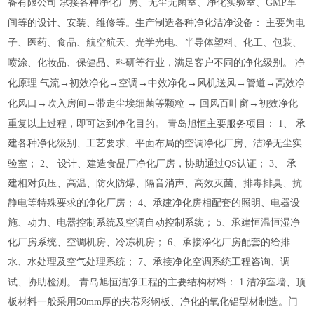
备有限公司
承接各种净化厂房、无尘无菌室、净化实验室、
GMP
车
间等的设计、安装、维修等。生产制造各种净化洁净设备：
主要为电
子、医药、食品、航空航天、光学光电、半导体塑料、化工、包装、
喷涂、化妆品、保健品、科研等行业，满足客户不同的净化级别。
净
化原理
气流→初效净化→空调→中效净化→风机送风→管道→高效净
化风口→吹入房间→带走尘埃细菌等颗粒
→
回风百叶窗→初效净化
重复以上过程，即可达到净化目的。
青岛旭恒主要服务项目：
1
、
承
建各种净化级别、工艺要求、平面布局的空调净化厂房、洁净无尘实
验室；
2
、
设计、建造食品厂净化厂房，协助通过
QS
认证；
3
、
承
建相对负压、高温、防火防爆、隔音消声、高效灭菌、排毒排臭、抗
静电等特殊要求的净化厂房；
4
、承建净化房相配套的照明、电器设
施、动力、电器控制系统及空调自动控制系统；
5
、承建恒温恒湿净
化厂房系统、空调机房、冷冻机房；
6
、承接净化厂房配套的给排
水、水处理及空气处理系统；
7
、承接净化空调系统工程咨询、调
试、协助检测。
青岛旭恒洁净工程的主要结构材料：
1.
洁净室墙、顶
板材料一般采用
50mm
厚的夹芯彩钢板、净化的氧化铝型材制造。门