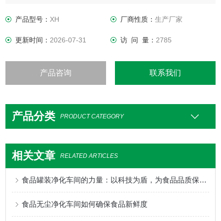
外在空气条件如何变化，室内均具有维持原先所设定要求之洁
净度、温湿度及压力等性能。青岛旭恒净化设备有限公司 承接
产品型号：
XH
厂商性质：
生产厂家
各种净化厂房、无尘无菌室、净化实验室、GMP车间等的设
更新时间：
2026-07-31
访 问 量：
2785
计、安装、维修等。
产品咨询
联系我们
产品分类
PRODUCT CATEGORY
相关文章
RELATED ARTICLES
食品罐装净化车间的力量：以科技为盾，为食品品质保驾护航到底！
食品无尘净化车间如何确保食品新鲜度