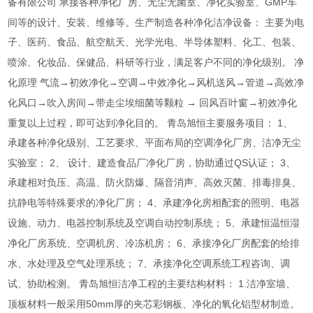
GMP
备有限公司
承接各种净化厂房、无尘无菌室、净化实验室、
车
间等的设计、安装、维修等。生产制造各种净化洁净设备：
主要为电
子、医药、食品、航空航天、光学光电、半导体塑料、化工、包装、
喷涂、化妆品、保健品、科研等行业，满足客户不同的净化级别。
净
化原理
气流→初效净化→空调→中效净化→风机送风→管道→高效净
化风口→吹入房间→带走尘埃细菌等颗粒
→
回风百叶窗→初效净化
1
重复以上过程，即可达到净化目的。
青岛旭恒主要服务项目：
、
承建各种净化级别、工艺要求、平面布局的空调净化厂房、洁净无尘
2
QS
3
实验室；
、
设计、建造食品厂净化厂房，协助通过
认证；
、
承建相对负压、高温、防火防爆、隔音消声、高效灭菌、排毒排臭、
4
抗静电等特殊要求的净化厂房；
、承建净化房相配套的照明、电器
5
设施、动力、电器控制系统及空调自动控制系统；
、承建恒温恒湿
6
净化厂房系统、空调机房、冷冻机房；
、承接净化厂房配套的给排
7
水、水处理及空气处理系统；
、承接净化空调系统工程咨询、调
1.
试、协助检测。
青岛旭恒洁净工程的主要结构材料：
洁净室墙、
50mm
顶板材料一般采用
厚的夹芯彩钢板、净化的氧化铝型材制造。