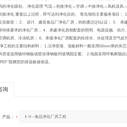
同的净化级别。 净化原理 气流→初效净化→空调→中效净化→风机送风→
初效净化 重复以上过程，即可达到净化目的。 青岛旭恒主要服务项目： 
尘实验室； 2、 设计、建造食品厂净化厂房，协助通过QS认证； 3、
等特殊要求的净化厂房； 4、承建净化房相配套的照明、电器设施、动力
空调机房、冷冻机房； 6、承接净化厂房配套的给排水、水处理及空气处
洁净工程的主要结构材料： 1.洁净室墙、顶板材料一般采用50mm厚的
风管道选用镀锌钢板或喷涂薄钢板闭玻璃固定窗。 2.地面采用环氧树脂自流
PEF”阻燃型的保温板做保温。
咨询
产品：