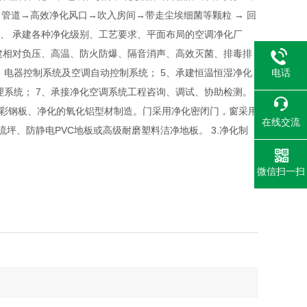
管道→高效净化风口→吹入房间→带走尘埃细菌等颗粒 → 回
1、 承建各种净化级别、工艺要求、平面布局的空调净化厂
 承建相对负压、高温、防火防爆、隔音消声、高效灭菌、排毒排
电话
、电器控制系统及空调自动控制系统； 5、承建恒温恒湿净化
理系统； 7、承接净化空调系统工程咨询、调试、协助检测。
夹芯彩钢板、净化的氧化铝型材制造。门采用净化密闭门，窗采用
在线交流
坪、防静电PVC地板或高级耐磨塑料洁净地板。 3.净化制
微信扫一扫