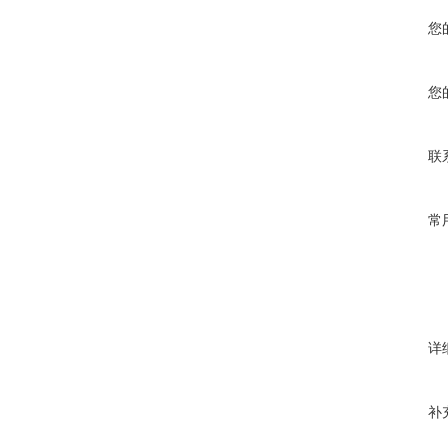
您
您
联
常
详
补