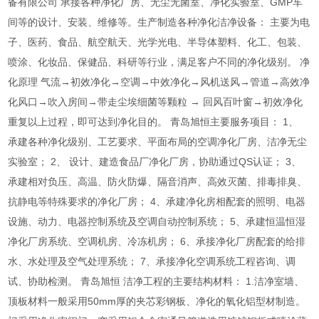
备有限公司 承接各种净化厂房、无尘无菌室、净化实验室、GMP车
间等的设计、安装、维修等。生产制造各种净化洁净设备： 主要为电
子、医药、食品、航空航天、光学光电、半导体塑料、化工、包装、
喷涂、化妆品、保健品、科研等行业，满足客户不同的净化级别。 净
化原理 气流→初效净化→空调→中效净化→风机送风→管道→高效净
化风口→吹入房间→带走尘埃细菌等颗粒 → 回风百叶窗→初效净化
重复以上过程，即可达到净化目的。 青岛旭恒主要服务项目： 1、
承建各种净化级别、工艺要求、平面布局的空调净化厂房、洁净无尘
实验室； 2、 设计、建造食品厂净化厂房，协助通过QS认证； 3、
承建相对负压、高温、防火防爆、隔音消声、高效灭菌、排毒排臭、
抗静电等特殊要求的净化厂房； 4、承建净化房相配套的照明、电器
设施、动力、电器控制系统及空调自动控制系统； 5、承建恒温恒湿
净化厂房系统、空调机房、冷冻机房； 6、承接净化厂房配套的给排
水、水处理及空气处理系统； 7、承接净化空调系统工程咨询、调
试、协助检测。 青岛旭恒 洁净工程的主要结构材料： 1.洁净室墙、
顶板材料一般采用50mm厚的夹芯彩钢板、净化的氧化铝型材制造。