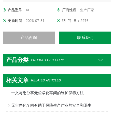
外在空气条件如何变化，室内均具有维持原先所设定要求之洁
净度、温湿度及压力等性能。
产品型号：
XH
厂商性质：
生产厂家
更新时间：
2026-07-31
访 问 量：
2976
产品咨询
联系我们
产品分类
PRODUCT CATEGORY
相关文章
RELATED ARTICLES
一文与您分享无尘净化车间的维护保养方法
无尘净化车间有助于保障生产作业的安全和卫生