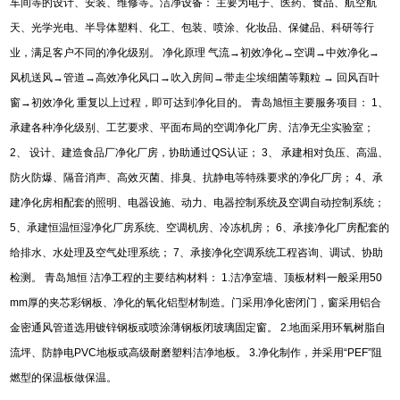
车间等的设计、安装、维修等。洁净设备：
主要为电子、医药、食品、航空航
天、光学光电、半导体塑料、化工、包装、喷涂、化妆品、保健品、科研等行
业，满足客户不同的净化级别。
净化原理
气流
→
初效净化
→
空调
→
中效净化
→
风机送风
→
管道
→
高效净化风口
→
吹入房间
→
带走尘埃细菌等颗粒
→
回风百叶
窗
→
初效净化
重复以上过程，即可达到净化目的。
青岛旭恒主要服务项目：
1
、
承建各种净化级别、工艺要求、平面布局的空调净化厂房、洁净无尘实验室；
2
、
设计、建造食品厂净化厂房，协助通过
QS
认证；
3
、
承建相对负压、高温、
防火防爆、隔音消声、高效灭菌、排臭、抗静电等特殊要求的净化厂房；
4
、承
建净化房相配套的照明、电器设施、动力、电器控制系统及空调自动控制系统；
5
、承建恒温恒湿净化厂房系统、空调机房、冷冻机房；
6
、承接净化厂房配套的
给排水、水处理及空气处理系统；
7
、承接净化空调系统工程咨询、调试、协助
检测。
青岛旭恒
洁净工程的主要结构材料：
1.
洁净室墙、顶板材料一般采用
50
mm
厚的夹芯彩钢板、净化的氧化铝型材制造。门采用净化密闭门，窗采用铝合
金密通风管道选用镀锌钢板或喷涂薄钢板闭玻璃固定窗。
2.
地面采用环氧树脂自
流坪、防静电
PVC
地板或高级耐磨塑料洁净地板。
3.
净化制作，并采用
“PEF”
阻
燃型的保温板做保温。