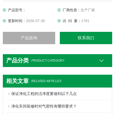
气条件如何变化，室内均具有维持原先所设定要求之洁净度、
温湿度及压力等性能。
产品型号：
厂商性质：
生产厂家
更新时间：
2026-07-30
访 问 量：
1781
产品咨询
联系我们
产品分类
PRODUCT CATEGORY
相关文章
RELATED ARTICLES
保证净化工程的洁净度要做到以下几点
净化车间装修时对气密性有哪些要求？