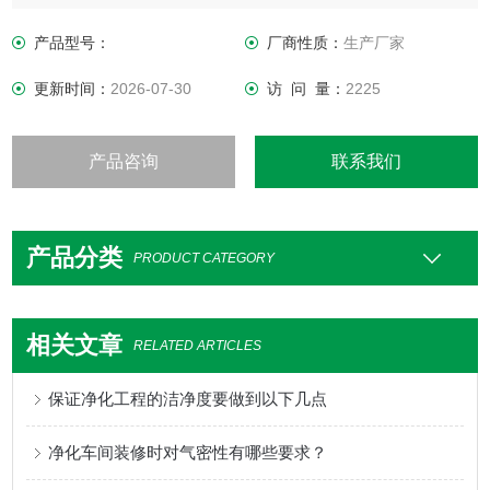
气条件如何变化，室内均具有维持原先所设定要求之洁净度、
温湿度及压力等性能。
产品型号：
厂商性质：
生产厂家
更新时间：
2026-07-30
访 问 量：
2225
产品咨询
联系我们
产品分类
PRODUCT CATEGORY
相关文章
RELATED ARTICLES
保证净化工程的洁净度要做到以下几点
净化车间装修时对气密性有哪些要求？