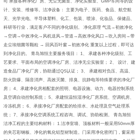
司 承接各种净化厂房、无尘无菌室、净化实验室、GMP车间等的设
计、安装、维修等。洁净设备： 主要为电子、医药、食品、航空航
天、光学光电、半导体塑料、化工、包装、喷涂、化妆品、保健品、
科研等行业，满足客户不同的净化级别。 净化原理 气流→初效净化
→空调→中效净化→风机送风→管道→高效净化风口→吹入房间→带
走尘埃细菌等颗粒 → 回风百叶窗→初效净化 重复以上过程，即可达
到净化目的。 青岛旭恒主要服务项目： 1、 承建各种净化级别、工
艺要求、平面布局的空调净化厂房、洁净无尘实验室； 2、 设计、建
造食品厂净化厂房，协助通过QS认证； 3、 承建相对负压、高温、
防火防爆、隔音消声、高效灭菌、排臭、抗静电等特殊要求的净化厂
房； 4、承建净化房相配套的照明、电器设施、动力、电器控制系统
及空调自动控制系统； 5、承建恒温恒湿净化厂房系统、空调机房、
冷冻机房； 6、承接净化厂房配套的给排水、水处理及空气处理系
统； 7、承接净化空调系统工程咨询、调试、协助检测。 青岛旭恒
洁净工程的主要结构材料： 1.洁净室墙、顶板材料一般采用50mm厚
的夹芯彩钢板、净化的氧化铝型材制造。门采用净化密闭门，窗采用