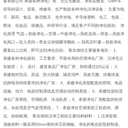
GMP
备有限公司
承接各种净化厂房、无尘无菌室、净化实验室、
车
间等的设计、安装、维修等。生产制造各种净化洁净设备：
主要为电
子、医药、食品、航空航天、光学光电、半导体塑料、化工、包装、
喷涂、化妆品、保健品、科研等行业，满足客户不同的净化级别。
净
化原理
气流→初效净化→空调→中效净化→风机送风→管道→高效净
化风口→吹入房间→带走尘埃细菌等颗粒
→
回风百叶窗→初效净化
1
重复以上过程，即可达到净化目的。
青岛旭恒主要服务项目：
、
承建各种净化级别、工艺要求、平面布局的空调净化厂房、洁净无尘
2
QS
3
实验室；
、
设计、建造食品厂净化厂房，协助通过
认证；
、
承建相对负压、高温、防火防爆、隔音消声、高效灭菌、排毒排臭、
4
抗静电等特殊要求的净化厂房；
、承建净化房相配套的照明、电器
5
设施、动力、电器控制系统及空调自动控制系统；
、承建恒温恒湿
6
净化厂房系统、空调机房、冷冻机房；
、承接净化厂房配套的给排
7
水、水处理及空气处理系统；
、承接净化空调系统工程咨询、调
1.
试、协助检测。
青岛旭恒洁净工程的主要结构材料：
洁净室墙、
50mm
顶板材料一般采用
厚的夹芯彩钢板、净化的氧化铝型材制造。