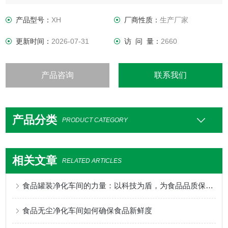
外在空气条件如何变化，室内均具有维持原先所设定要求之洁
净度、温湿度及压力等性能。青岛旭恒净化设备有限公司 承接
产品型号：
XH
厂商性质：
生产厂家
各种净化厂房、无尘无菌室、净化实验室、GMP车间等的设
更新时间：
2026-07-31
访 问 量：
2660
计、安装、维修等。
产品咨询
联系我们
产品分类
PRODUCT CATEGORY
相关文章
RELATED ARTICLES
食品罐装净化车间的力量：以科技为盾，为食品品质保驾护航到底！
食品无尘净化车间如何确保食品新鲜度