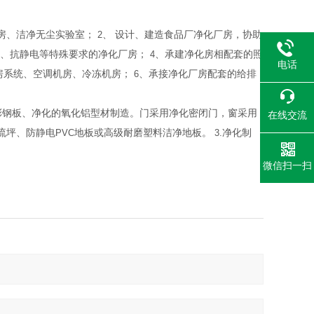
房、洁净无尘实验室；
2
、
设计、建造食品厂净化厂房，协助
、抗静电等特殊要求的净化厂房；
4
、承建净化房相配套的照
电话
房系统、空调机房、冷冻机房；
6
、承接净化厂房配套的给排
彩钢板、净化的氧化铝型材制造。门采用净化密闭门，窗采用
在线交流
流坪、防静电
PVC
地板或高级耐磨塑料洁净地板。
3.
净化制
微信扫一扫