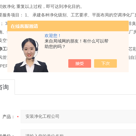
初效净化
重复以上过程，即可达到净化目的。
要服务项目：
1
、
承建各种净化级别、工艺要求、平面布局的空调净化厂
；
3
、
承建相对负压、高温、防火防爆、隔音消声、高效灭菌、排毒排臭
施、动力、电器控制系统及空调自动控制系统；
5
、承建恒温恒湿净化厂
欢迎您！
及空气处理系统；
7
、承接净化空调系统工程咨询、调试、协助检测。
来自局域网的朋友！有什么可以帮
助您的吗？
净工程
的主要结构材料：
1.
洁净室墙、顶板材料一般采用
50mm
厚的夹芯
风管道选用镀锌钢板或喷涂薄钢板闭玻璃固定窗。
2.
地面采用环氧树脂自
PEF
”阻燃型的保温板做保温。
咨询
产品：