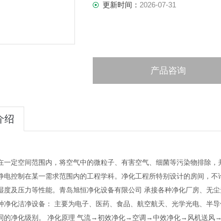
更新时间：
2026-07-31
产品咨询
介绍
在一定空间范围内，将空气中的微粒子、有害空气、细菌等污染物排除，
静电控制在某一需求范围内的工程学科。净化工程所特别设计的房间，不
湿度及压力等性能。青岛旭恒净化设备有限公司
承接各种净化厂房、无尘
种净化洁净设备：
主要为电子、医药、食品、航空航天、光学光电、半导
同的净化级别。
净化原理
气流→初效净化→空调→中效净化→风机送风