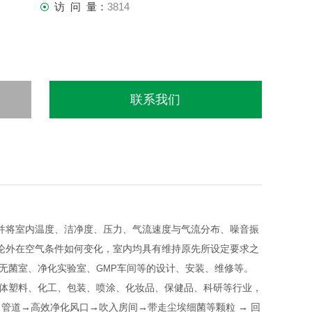
访 问 量：
3814
联系我们
并将室内温度、洁净度、压力、气流速度与气流分布、噪音振
论外在空气条件如何变化，室内均具有维持原先所设定要求之
无菌室、净化实验室、
GMP
车间等的设计、安装、维修等。
体塑料、化工、包装、喷涂、化妆品、保健品、科研等行业，
→管道→高效净化风口→吹入房间→带走尘埃细菌等颗粒
→
回