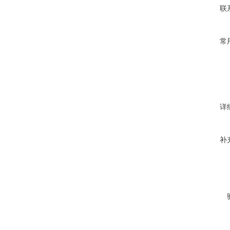
联
常
详
补