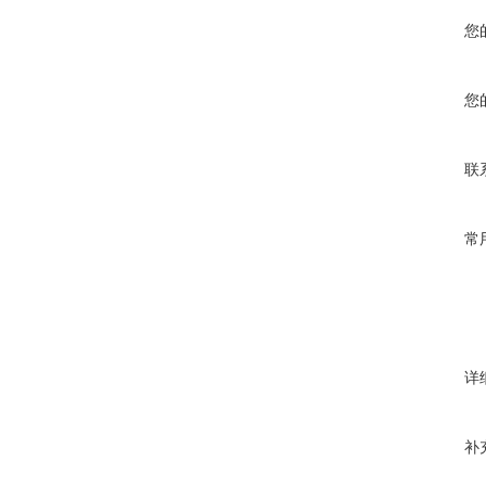
您
您
联
常
详
补