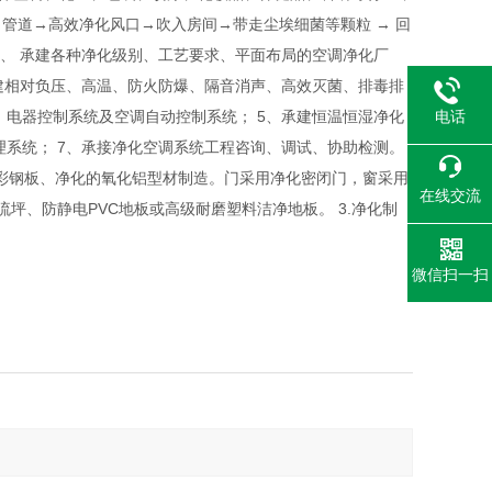
管道→高效净化风口→吹入房间→带走尘埃细菌等颗粒 → 回
1、 承建各种净化级别、工艺要求、平面布局的空调净化厂
 承建相对负压、高温、防火防爆、隔音消声、高效灭菌、排毒排
电话
、电器控制系统及空调自动控制系统； 5、承建恒温恒湿净化
理系统； 7、承接净化空调系统工程咨询、调试、协助检测。
芯彩钢板、净化的氧化铝型材制造。门采用净化密闭门，窗采用
在线交流
坪、防静电PVC地板或高级耐磨塑料洁净地板。 3.净化制
微信扫一扫