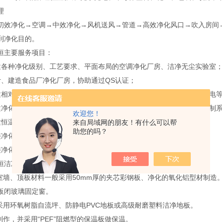
理
净化→空调→中效净化→风机送风→管道→高效净化风口→吹入房间→
到净化目的。
主要服务项目：
种净化级别、工艺要求、平面布局的空调净化厂房、洁净无尘实验室
建造食品厂净化厂房，协助通过QS认证；
对负压、高温、防火防爆、隔音消声、高效灭菌、排毒排臭、抗静电等
化房相配套的照明、电器设施、动力、电器控制系统及空调自动控制
欢迎您！
温恒湿净化厂房系统、空调机房、冷冻机房；
来自局域网的朋友！有什么可以帮
助您的吗？
化厂房配套的给排水、水处理及空气处理系统；
化空调系统工程咨询、调试、协助检测。
洁净工程的主要结构材料：
墙、顶板材料一般采用50mm厚的夹芯彩钢板、净化的氧化铝型材制造
板闭玻璃固定窗。
用环氧树脂自流坪、防静电PVC地板或高级耐磨塑料洁净地板。
作，并采用“PEF”阻燃型的保温板做保温。