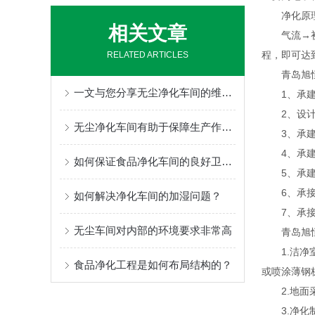
净化原
相关文章
气流→初效
程，即可达
RELATED ARTICLES
青岛旭恒
一文与您分享无尘净化车间的维护保养方法
1、承建各
2、设计、
无尘净化车间有助于保障生产作业的安全和卫生
3、承建相
4、承建净
如何保证食品净化车间的良好卫生状态
5、承建恒
6、承接净
如何解决净化车间的加湿问题？
7、承接净
无尘车间对内部的环境要求非常高
青岛旭恒
1.洁净室
食品净化工程是如何布局结构的？
或喷涂薄钢
2.地面采
3.净化制