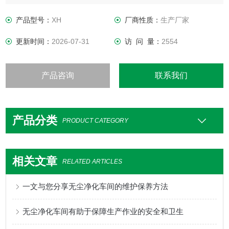
的操作程序以控制空气悬浮微粒浓度，从而达到适当的微粒洁
净度级别。
产品型号：
XH
厂商性质：
生产厂家
更新时间：
2026-07-31
访 问 量：
2554
产品咨询
联系我们
产品分类
PRODUCT CATEGORY
相关文章
RELATED ARTICLES
一文与您分享无尘净化车间的维护保养方法
无尘净化车间有助于保障生产作业的安全和卫生