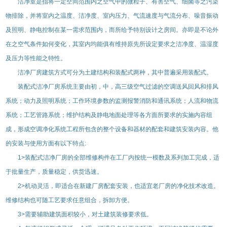
洁净室是指将一定空间范围内之空气中的微粒子、有害空气、细菌等之污染
物排除，并将室内之温度、洁净度、室内压力、气流速度与气流分布、噪音振动
及照明、静电控制在某一需求范围内，而所给予特别设计之房间。亦即是不论外
在之空气条件如何变化，其室内均能俱有维持原先所设定要求之洁净度、温湿度
及压力等性能之特性。
洁净厂房建筑方式可分为土建结构和装配式两种，其中普遍采用装配式。
装配式洁净厂房系统主要由初，中，高三级空气过滤的空调送风回风和
排风
系统；动力及照明系统；工作环境参数的监测报警消防和通讯系统；人流和物流
系统；工艺管路系统；维护结构及静电地面处理等各方面所要求的实施内容组
成，形成空调净化系统工程所包含的整个设备和器材的配套和建筑安装内容。他
的安装与使用方面有以下特点
:
1>
装配式洁净厂房的全部维修构件在工厂内按统一模数及系列加工完成，适
于批量生产，质量稳定，供货迅速。
2>
机动灵活，即适合在新建厂房配套安装，也适宜老厂房的净化技术改造。
维修结构也可随工艺要求任意组合，拆卸方便。
3>
需要辅助建筑面积较小，对土建筑装修要求低。