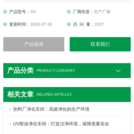
坪、防静电PVC地板或高级耐磨塑料洁净地板。 3.净化制作，
并采用“PEF"阻燃型的保温板做保温。
产品型号：
XH
厂商性质：
生产厂家
更新时间：
2026-07-30
访 问 量：
2027
产品咨询
联系我们
产品分类
PRODUCT CATEGORY
相关文章
RELATED ARTICLES
饮料厂净化车间：高效净化的生产环境
UV喷涂净化车间：打造洁净环境，保障质量安全