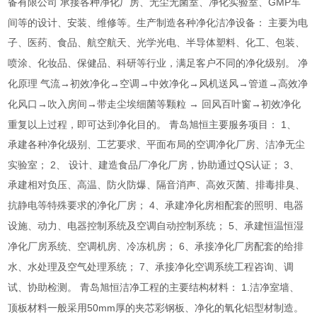
GMP
备有限公司
承接各种净化厂房、无尘无菌室、净化实验室、
车
间等的设计、安装、维修等。生产制造各种净化洁净设备：
主要为电
子、医药、食品、航空航天、光学光电、半导体塑料、化工、包装、
喷涂、化妆品、保健品、科研等行业，满足客户不同的净化级别。
净
化原理
气流→初效净化→空调→中效净化→风机送风→管道→高效净
化风口→吹入房间→带走尘埃细菌等颗粒
→
回风百叶窗→初效净化
1
重复以上过程，即可达到净化目的。
青岛旭恒主要服务项目：
、
承建各种净化级别、工艺要求、平面布局的空调净化厂房、洁净无尘
2
QS
3
实验室；
、
设计、建造食品厂净化厂房，协助通过
认证；
、
承建相对负压、高温、防火防爆、隔音消声、高效灭菌、排毒排臭、
4
抗静电等特殊要求的净化厂房；
、承建净化房相配套的照明、电器
5
设施、动力、电器控制系统及空调自动控制系统；
、承建恒温恒湿
6
净化厂房系统、空调机房、冷冻机房；
、承接净化厂房配套的给排
7
水、水处理及空气处理系统；
、承接净化空调系统工程咨询、调
1.
试、协助检测。
青岛旭恒洁净工程的主要结构材料：
洁净室墙、
50mm
顶板材料一般采用
厚的夹芯彩钢板、净化的氧化铝型材制造。