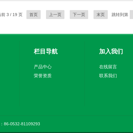
不同大小的空间。在购买前，要确定您需要净化的空间面积，并选择相应
和特点。不...
 3 / 19 页
首页
上一页
下一页
末页
跳转到第
栏目导航
加入我们
产品中心
在线留言
荣誉资质
联系我们
86-0532-81109293