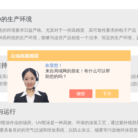
车间能够提高食品...
净的生产环境
造的环境要求日益严格。尤其对于一些高精度、高可靠性要求的电子产品
种高科技的生产环境，能够为这些产品创造一个洁净、恒定的生产环境，
气中的尘埃、微生物等污染物严格控制在一个极低水平内的生产环境。它
定范围内，为产品...
维持：流程与制度的重要性
欢迎您！
来自局域网的朋友！有什么可以帮
助您的吗？
化车间是保证产品质量的必要条件。维持车间的洁净度不仅需要先进的设
管理制度来维持无尘净化车间的洁净度。一、建立严格的流程管理人员进
严格的更衣、洗手、鞋底消毒等程序，确保不会将外界的污染物带入车间
时，运送物料的工...
与运行
UV喷涂作业的场所。UV喷涂是一种高效、环保的涂装工艺，通过紫外线
需要具备良好的空气过滤和排放系统，以防止灰尘、烟雾等污染物对涂层质
局应根据生产工艺和设备进行合理安排，避免不同工序之间的相互干扰。