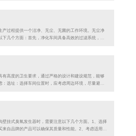
生产过程提供一个洁净、无尘、无菌的工作环境。无尘净
以下几个方面：首先，净化车间具备高效的过滤系统，能
确保车间内的空气稳定流动，防止污染物滞留。此外，无
具有高度的卫生要求，通过严格的设计和建设规范，能够
虑：选址：选择车间位置时，应考虑周边环境，尽量避免
同时，要明确区分洁净区和非洁净区，并设置有效的隔离
购壁挂式臭氧发生器时，需要注意以下几个方面。1、选择
买来自品牌的产品可以确保其质量和性能。2、考虑适用面