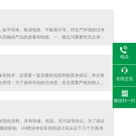
，如半导体、集成电路、平板显示等，对生产环境的洁净
从而确保产品的质量和性能。一、概念与重要性无尘净化
通过高效空气过滤器、空气净化设备等技术手段，将车间
电话
备和技术，还需要一套完整的流程和制度来保证。本文将
在线交流
出管理：为了保持车间的洁净度，首先需要严格控制人员
。物料进出管理：物料进入车间前，需进行表面清洁和消
微信扫一扫
照射固化涂料，具有快速、低温、无污染等特点。为了保证
量的影响。UV喷涂净化车间的设计应从以下几个方面考
同时，应合理利用空间，优化设备布置，提高工作效率。