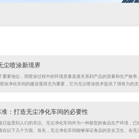
无尘喷涂新境界
了重要地位，而喷涂过程中的环境质量直接关系到产品的质量和生产效率
V喷涂净化车间的建设显得尤为重要，它为无尘喷涂技术提供了强有力的支
境保障。车间内部通过精密的空气过滤系统，有效去除空气中的尘埃、颗
涂料在短时...
标准：打造无尘净化车间的必要性
题日益受到人们的关注。无尘净化车间作为一种新型的食品生产环境，已
现在以下几个方面。首先，无尘净化车间能够保证食品的安全卫生。在无
，有效防止食品在生产过程中受到污染。这种生产方式可以大大减少食品