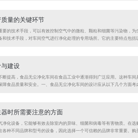
系统是关键...
产质量的关键环节
重要的技术手段，可以有效控制空气中的微粒、颗粒和细菌等污染物，为
备和技术手段，对车间空气进行净化处理的专用场所。它的主要特点包括
有害微生物。其次，车间内的通风系统能够保持恒定的空气流速和压差，
制系统，能够实时...
计与建设
不断提高，食品无尘净化车间在食品工业中逐渐得到广泛应用。这种车间
保障食品质量和安全。一、食品无尘净化车间的设计应从以下几个方面考
车间布局应合理，按照生产流程进行布置，避免生产过程中的交叉污染。
化车间设计的核心...
生器时所需要注意的方面
气净化设备，它能够有效去除室内的异味、细菌和病毒等有害物质。在选
在各种不同品牌和型号的设备，因此选择一个可信赖的品牌非常重要。购